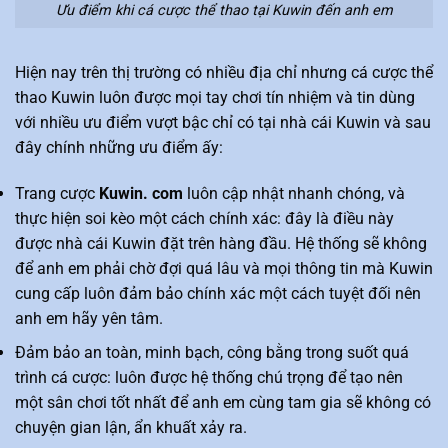
Ưu điểm khi cá cược thể thao tại Kuwin đến anh em
Hiện nay trên thị trường có nhiều địa chỉ nhưng cá cược thể
thao Kuwin luôn được mọi tay chơi tín nhiệm và tin dùng
với nhiều ưu điểm vượt bậc chỉ có tại nhà cái Kuwin và sau
đây chính những ưu điểm ấy:
Trang cược
Kuwin. com
luôn cập nhật nhanh chóng, và
thực hiện soi kèo một cách chính xác: đây là điều này
được nhà cái Kuwin đặt trên hàng đầu. Hệ thống sẽ không
để anh em phải chờ đợi quá lâu và mọi thông tin mà Kuwin
cung cấp luôn đảm bảo chính xác một cách tuyệt đối nên
anh em hãy yên tâm.
Đảm bảo an toàn, minh bạch, công bằng trong suốt quá
trình cá cược: luôn được hệ thống chú trọng để tạo nên
một sân chơi tốt nhất để anh em cùng tam gia sẽ không có
chuyện gian lận, ẩn khuất xảy ra.