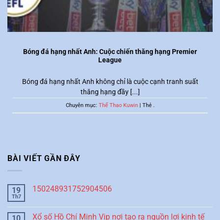
Bóng đá hạng nhất Anh: Cuộc chiến thăng hạng Premier
League
Bóng đá hạng nhất Anh không chỉ là cuộc cạnh tranh suất
thăng hạng đầy [...]
Chuyên mục:
Thể Thao Kuwin
| Thẻ
.
BÀI VIẾT GẦN ĐÂY
150248931752904506
19
Th7
Xổ số Hồ Chí Minh Vip nơi tạo ra nguồn lợi kinh tế
10