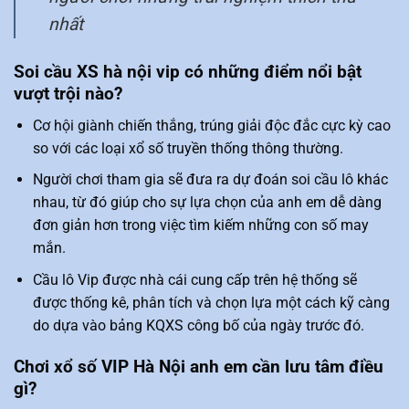
nhất
Soi cầu XS hà nội vip có những điểm nổi bật
vượt trội nào?
Cơ hội giành chiến thắng, trúng giải độc đắc cực kỳ cao
so với các loại xổ số truyền thống thông thường.
Người chơi tham gia sẽ đưa ra dự đoán soi cầu lô khác
nhau, từ đó giúp cho sự lựa chọn của anh em dễ dàng
đơn giản hơn trong việc tìm kiếm những con số may
mắn.
Cầu lô Vip được nhà cái cung cấp trên hệ thống sẽ
được thống kê, phân tích và chọn lựa một cách kỹ càng
do dựa vào bảng KQXS công bố của ngày trước đó.
Chơi xổ số VIP Hà Nội anh em cần lưu tâm điều
gì?